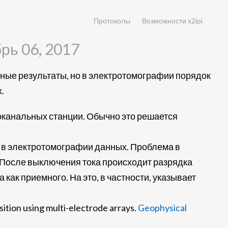
Протоколы
Возможности x2ipi
рь 06, 2017
ные результаты, но в электротомографии порядок
.
канальных станции. Обычно это решается
х в электротомографии данных. Проблема в
. После выключения тока происходит разрядка
как приемного. На это, в частности, указывает
sition using multi-electrode arrays.
Geophysical