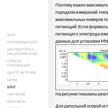
Поэтому важно максимальн
порядком измерений. Напр
максимальных номеров пит
питающий. Если формальн
питающего электрода измер
X2IPI
данных для установки MN
ПРОГРАММА X2IPI
КАК РАБОТАТЬ С ...
(НА АНГЛИЙСКОМ)
СПИСОК
ПУБЛИКАЦИЙ
ЦЕНТР ЗАГРУЗКИ
ЦЕНЫ
БЛОГ
На рисунке показаны реа
ОБУЧЕНИЕ
КОНТАКТЫ
Для дипольной осевой ус