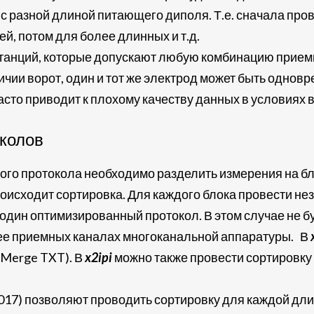
 разной длиной питающего диполя. Т.е. сначала про
й, потом для более длинных и т.д.
танций, которые допускают любую комбинацию приемны
личии ворот, один и тот же электрод может быть одно
часто приводит к плохому качеству данных в условиях
колов
го протокола необходимо разделить измерения на бло
роисходит сортировка. Для каждого блока провести н
в один оптимизированный протокол. В этом случае не б
лее приемных каналах многоканальной аппаратуры. В
- Merge TXT). В
x2ipi
можно также провести сортировку из
2017) позволяют проводить сортировку для каждой дли