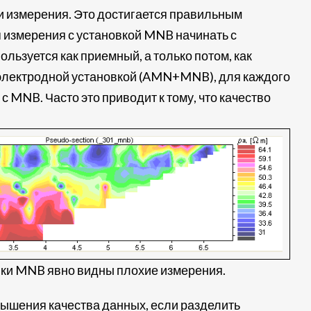
и измерения. Это достигается правильным
 измерения с установкой MNB начинать с
ьзуется как приемный, а только потом, как
электродной установкой (AMN+MNB), для каждого
с MNB. Часто это приводит к тому, что качество
вки MNB явно видны плохие измерения.
ышения качества данных, если разделить