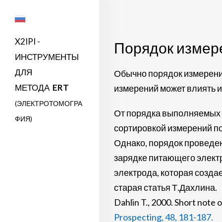
X2IPI -
Порядок измер
ИНСТРУМЕНТЫ
ДЛЯ
Обычно порядок измерений
МЕТОДА
ERT
измерений может влиять и
(ЭЛЕКТРОТОМОГРА
От порядка выполняемых 
ФИЯ)
сортировкой измерений п
Однако, порядок проведен
зарядке питающего электр
электрода, которая создае
старая статья Т.Дахлина.
Dahlin T., 2000. Short note 
Prospecting, 48, 181-187.