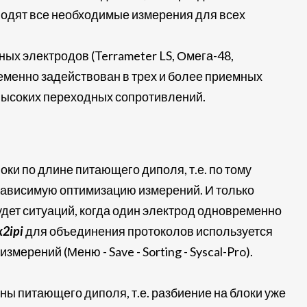
водят все необходимые измерения для всех
х электродов (Terrameter LS, Омега-48,
временно задействован в трех и более приемных
 высоких переходных сопротивлений.
ки по длине питающего диполя, т.е. по тому
езависимую оптимизацию измерений. И только
удет ситуаций, когда один электрод одновременно
x2ipi
для объединения протоколов используется
мерений (Меню - Save - Sorting - Syscal-Pro).
ны питающего диполя, т.е. разбиение на блоки уже