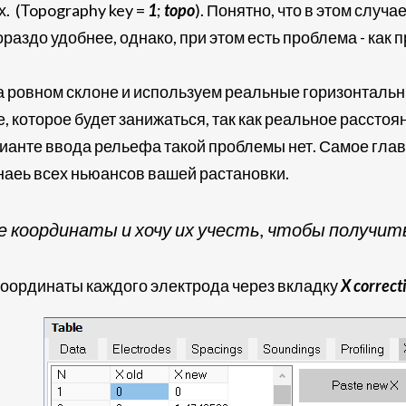
. (Topography key =
1
;
topo
). Понятно, что в этом случ
ораздо удобнее, однако, при этом есть проблема - ка
а ровном склоне и используем реальные горизонтальн
 которое будет занижаться, так как реальное рассто
рианте ввода рельефа такой проблемы нет. Самое гл
знаеь всех ньюансов вашей растановки.
все координаты и хочу их учесть, чтобы полу
координаты каждого электрода через вкладку
X correct