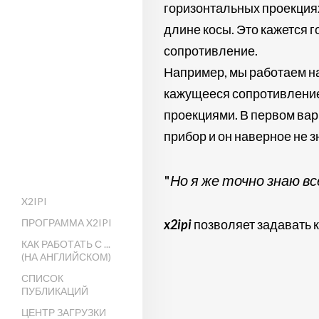
горизонтальных проекциях
длине косы. Это кажется г
сопротивление.
Например, мы работаем н
кажущееся сопротивление,
проекциями. В первом ва
прибор и он наверное не 
"
Но я же точно знаю 
X2IPI
x2ipi
позволяет задавать 
ПРОГРАММА X2IPI
КАК РАБОТАТЬ С ...
(НА АНГЛИЙСКОМ)
СПИСОК
ПУБЛИКАЦИЙ
ЦЕНТР ЗАГРУЗКИ