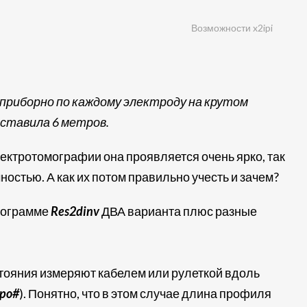
Возможности x2ipi
 приборно по каждому электроду на крутом
оставила 6 метров.
ектротомографии она проявляется очень ярко, так
остью. А как их потом правильно учесть и зачем?
рограмме
Res2dinv
ДВА варианта плюс разные
тояния измеряют кабелем или рулеткой вдоль
opo#
). Понятно, что в этом случае длина профиля