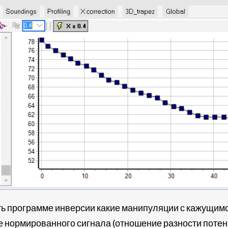
ить программе инверсии какие манипуляции с кажущи
 нормированного сигнала (отношение разности потенц