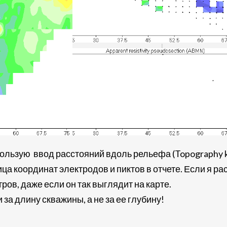
пользую ввод расстояний вдоль рельефа (Topography 
ица координат электродов и пиктов в отчете. Если я р
тров, даже если он так выглядит на карте.
за длину скважины, а не за ее глубину!