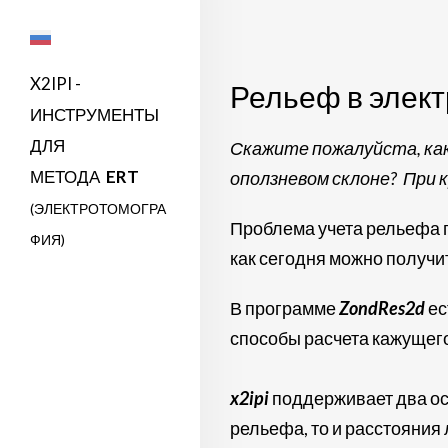
X2IPI -
Рельеф в элек
ИНСТРУМЕНТЫ
ДЛЯ
Скажите пожалуйста, как
МЕТОДА
ERT
оползневом склоне? При 
(ЭЛЕКТРОТОМОГРА
Проблема учета рельефа п
ФИЯ)
как сегодня можно получи
В программе
ZondRes2d
ес
способы расчета кажущег
x2ipi
поддерживает два ос
рельефа, то и расстояния