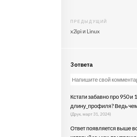
ПРЕДЫДУЩИЙ
x2ipi и Linux
3 ответа
Кстати забавно про 950 и 
длину_профиля? Ведь чем
(Друк, март 31, 2024)
Ответ появляется выше во