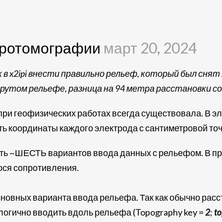
тротомографии
март 20, 2024
 в x2ipi внести правильно рельеф, который был снят
крутом рельефе, разница на 94 метра расстановки с
ри геофизических работах всегда существовала. В эл
ть координаты каждого электрода с сантиметровой точн
ть ~ШЕСТЬ вариантов ввода данных с рельефом. В п
ося сопротивления.
новных варианта ввода рельефа. Так как обычно расс
 логично вводить вдоль рельефа (Topography key =
2
;
t