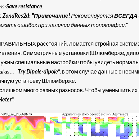
ns-
Save resistance
.
е
ZondRes2d
:
"Примечание!
Рекомендуется
ВСЕГДА
ежать ошибок при наличии данных топографии."
ПРАВИЛЬНЫХ расстояний. Ломается стройная система р
ивления. Симметричные установки (Шлюмберже, дипол
Нужны специальные настройки чтобы увидеть нормаль
 as ... -
Try Dipole-dipole
", в этом случае данные с нес
ричную установку Шлюмберже.
 слишком много разных разносов. Чтобы уменьшить их 
Meter
".