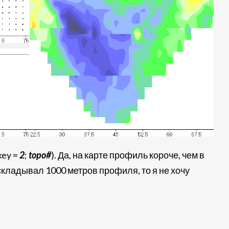
key =
2
;
topo#
). Да, на карте профиль короче, чем в
аскладывал 1000 метров профиля, то я не хочу