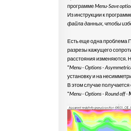
программе
Menu-Save optio
Из инструкции к программ
файла данных, чтобы изб
Есть еще одна проблема 
разрезы кажущего сопрот
расстояния изменяются. 
"
Menu - Options - Asymmetrical
установку и на несиммет
В этом случае получается
"
Menu - Options - Round off -