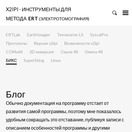
X2IPI - ИНСТРУМЕНТЫ ДЛЯ
МЕТОДА
ERT
(ЭЛЕКТРОТОМОГРАФИЯ)
ERTLab
EarthImager
Terrameter LS
SyscalPro
Протоколы
Версии x2ipi
Возможности x2ipi
COMx64
2D инверсия
Скала 48
Омега 48
БИКС
SuperSting
Linux
Блог
Обычно документация на программу отстает от
развития самой программы, поэтому мне показалось
удобным сокращать это отставание, публикуя записи с
описанием особенностей программы и другими