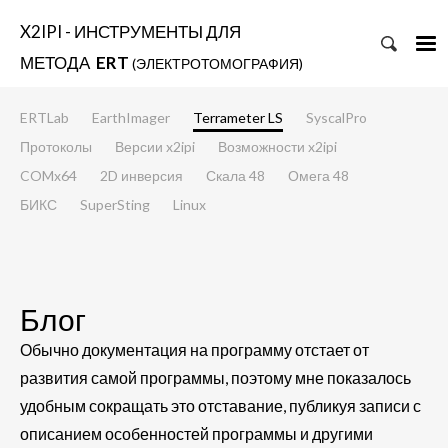
X2IPI - ИНСТРУМЕНТЫ ДЛЯ
МЕТОДА
ERT
(ЭЛЕКТРОТОМОГРАФИЯ)
ERTLab
EarthImager
Terrameter LS
SyscalPro
Протоколы
Версии x2ipi
Возможности x2ipi
COMx64
2D инверсия
Скала 48
Омега 48
БИКС
SuperSting
Linux
Блог
Обычно документация на программу отстает от
развития самой программы, поэтому мне показалось
удобным сокращать это отставание, публикуя записи с
описанием особенностей программы и другими