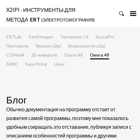
X2IPI - ИНСТРУМЕНТЫ ДЛЯ
МЕТОДА
ERT
(ЭЛЕКТРОТОМОГРАФИЯ)
ERTLab
EarthImager
Terrameter LS
SyscalPro
Протоколы
Версии x2ipi
Возможности x2ipi
COMx64
2D инверсия
Скала 48
Омега 48
БИКС
SuperSting
Linux
Блог
Обычно документация на программу отстает от
развития самой программы, поэтому мне показалось
удобным сокращать это отставание, публикуя записи с
описанием особенностей программы и другими